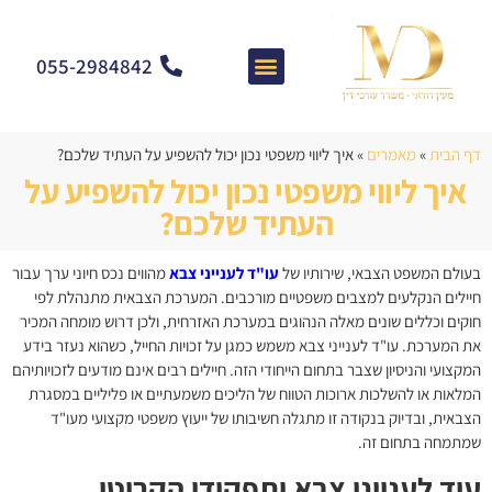
055-2984842
צרו קשר
מאמרים וחדשות
התמחות המשרד
שאלות ותשובות
דף הבית
»
מאמרים
»
איך ליווי משפטי נכון יכול להשפיע על העתיד שלכם?
איך ליווי משפטי נכון יכול להשפיע על
העתיד שלכם?
בעולם המשפט הצבאי, שירותיו של
עו"ד לענייני צבא
מהווים נכס חיוני ערך עבור
חיילים הנקלעים למצבים משפטיים מורכבים. המערכת הצבאית מתנהלת לפי
חוקים וכללים שונים מאלה הנהוגים במערכת האזרחית, ולכן דרוש מומחה המכיר
את המערכת. עו"ד לענייני צבא משמש כמגן על זכויות החייל, כשהוא נעזר בידע
המקצועי והניסיון שצבר בתחום הייחודי הזה. חיילים רבים אינם מודעים לזכויותיהם
המלאות או להשלכות ארוכות הטווח של הליכים משמעתיים או פליליים במסגרת
הצבאית, ובדיוק בנקודה זו מתגלה חשיבותו של ייעוץ משפטי מקצועי מעו"ד
שמתמחה בתחום זה.
עוד לענייני צבא ותפקידו הקריטי