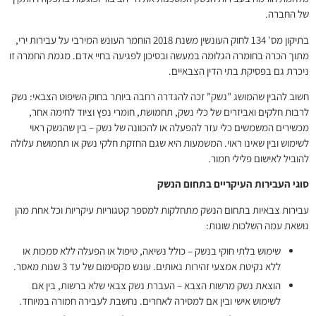
של החברה.
בתיקון מס' 134 לחוק העונשין משנת 2018 הוחמר העונש המירבי על עבירות ירי,
מתוך הכרה בחומרה הגלומה במעשה ובסיכון לפגיעה בחיי אדם. מגמת החמרה זו
ניכרת גם בפסיקת בתי הדין הצבאיים.
חשוב להבין שהמושג "נשק" זכה להגדרה רחבה ביותר בחוק השיפוט הצבאי: נשק
לרבות חלקים ואביזרים של כלי נשק, תחמושת, חומרי נפץ וציוד לחימה אחר,
מכשירים המשמשים כלי עזר להפעלה או להכוונה של נשק – בין שהנשק ראוי
לשימוש ובין שאינו ראוי. המשמעות היא שגם החזקת חלקי נשק או תחמושת עלולה
להוביל לאישום פלילי חמור.
סוגי העבירות העיקריים בתחום הנשק
עבירות צבאיות בתחום הנשק מתחלקות למספר קטגוריות עיקריות וכל אחת מהן
נושאת עמה השלכות שונות:
שימוש בלתי חוקי בנשק – כולל נשיאה, טיפול או הפעלה ללא סמכות או
ללא נקיטת אמצעי זהירות נאותים. עונש מקסימום של עד 3 שנות מאסר.
הוצאת נשק מרשות הצבא – העברת נשק צבאי שלא ברשות, בין אם
לשימוש אישי ובין אם למסירה לאחרים. נחשבת לעבירה חמורה במיוחד.