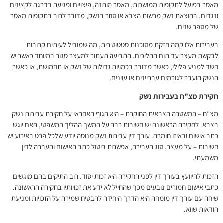
מאסר בפועל לתקופות ממושכות, מאסר מותנה, פיצויים ופגיעה בדרגה לקצינים
ונגדים. בהוצאת נשק מרשות הצבא או סחר בנשק, מדובר לרוב בתקופות מאסר
של מספר שנים.
בעבירות אלו קמה חזקת מסוכנות סטטוטורית, מה שמוביל לעיתים קרובות
לבקשת מעצר עד תום ההליכים. התביעה תעתור למעצר סגור במיוחד כאשר יש
חשד למניע פלילי, כאשר מדובר בכמויות גדולות של נשק או תחמושת, או כאשר
הנשק הועבר לגורמים עבריינים או עוינים.
חקירת מצ"ח בעבירות נשק
מצ"ח – המשטרה הצבאית החוקרת – היא הגוף האחראי על חקירת עבירות נשק
בצבא. לחקירה הראשונה יש חשיבות רבה על המשך ההליך המשפטי, האם יוגש
כתב אישום ובאיזו חומרה. עורך דין עבירות נשק מנוסה יודע שלכל פרט באירוע יש
חשיבות – על מעצר, סוג העבירה, אפשרות ביטול כתב האישום והעברה לדין
משמעתי.
הזכות להיוועץ בעורך דין לפני החקירה היא זכות יסוד. רוב התיקים בהם מוגשים
כתבי אישום חמורים נובעים מכך שהחייל לא ידע את זכויותיו בחקירה הראשונה.
שיחה עם עורך דין מומחה היא הדרך היחידה להבטיח שמירה על הזכויות ומניעת
הודאות שווא.