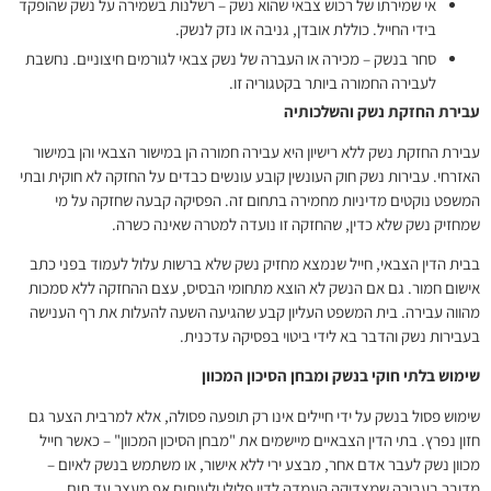
אי שמירתו של רכוש צבאי שהוא נשק – רשלנות בשמירה על נשק שהופקד
בידי החייל. כוללת אובדן, גניבה או נזק לנשק.
סחר בנשק – מכירה או העברה של נשק צבאי לגורמים חיצוניים. נחשבת
לעבירה החמורה ביותר בקטגוריה זו.
עבירת החזקת נשק והשלכותיה
עבירת החזקת נשק ללא רישיון היא עבירה חמורה הן במישור הצבאי והן במישור
האזרחי. עבירות נשק חוק העונשין קובע עונשים כבדים על החזקה לא חוקית ובתי
המשפט נוקטים מדיניות מחמירה בתחום זה. הפסיקה קבעה שחזקה על מי
שמחזיק נשק שלא כדין, שהחזקה זו נועדה למטרה שאינה כשרה.
בבית הדין הצבאי, חייל שנמצא מחזיק נשק שלא ברשות עלול לעמוד בפני כתב
אישום חמור. גם אם הנשק לא הוצא מתחומי הבסיס, עצם ההחזקה ללא סמכות
מהווה עבירה. בית המשפט העליון קבע שהגיעה השעה להעלות את רף הענישה
בעבירות נשק והדבר בא לידי ביטוי בפסיקה עדכנית.
שימוש בלתי חוקי בנשק ומבחן הסיכון המכוון
שימוש פסול בנשק על ידי חיילים אינו רק תופעה פסולה, אלא למרבית הצער גם
חזון נפרץ. בתי הדין הצבאיים מיישמים את "מבחן הסיכון המכוון" – כאשר חייל
מכוון נשק לעבר אדם אחר, מבצע ירי ללא אישור, או משתמש בנשק לאיום –
מדובר בעבירה שמצדיקה העמדה לדין פלילי ולעיתים אף מעצר עד תום