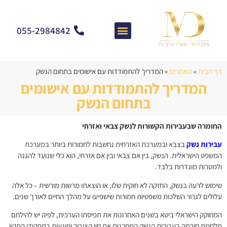
055-2984842
צרו קשר
מאמרים וחדשות
התמחות המשרד
שאלות ותשובות
דף הבית
»
מאמרים
»
המדריך להתמודדות עם אישומים בתחום הנשק
המדריך להתמודדות עם אישומים
בתחום הנשק
החומרה שבעבירות הקשורות לנשק צבאי ואזרחי
עבירות נשק
בצבא ובמערכת האזרחית נחשבות לחמורות ביותר במערכת
המשפט הישראלית. הנשק, בין אם צבאי ובין אם אזרחי, הוא כלי שנועד להגנה
ולמטרות מוגדרות בלבד.
שימוש לרעה בנשק, החזקה לא חוקית שלו, או הוצאתו מרשות מורשית – כל אלה
עלולים לגרור השלכות משפטיות חמורות שישפיעו על מהלך החיים לאורך שנים.
המחוקק הישראלי ביטא בשנים האחרונות את תפיסתו הערכית, לפיה יש להילחם
מלחמת חורמה בעבירות הנשק המסכנות את חיי הציבור ופוגעות בתפקודו התקין