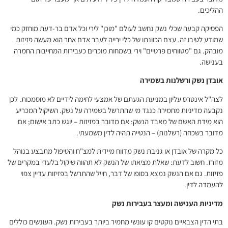
ההליכים.
הפסיקה קבעה שכלי נשק נחשב לעולם "מוכן" לירי וכל אדם בר-דעת מוחזק כמי
שמודע לטיבו זה. עצם הכוונתו של כלי ירייה לעבר אדם אחר הוא מעשה פזיזות
מובהק. גם "מטווחים פרטיים" וירי בשמחות מוכרים כעבירות המחייבות החמרה
בענישה.
אובדן נשק ורשלנות בשמירה
לצה"ל אינטרס עליון במניעת הגעתם של אמצעי לחימה לידיים לא מוסמכות. לכן
נקבעה מדיניות מחמירה כנגד מי שהתרשל בשמירה על נשק. השיקול המכריע
הוא מידת האשם של מאבד הנשק: אם מדובר בפזיזות – יוגש כתב אישום; אם
מדובר בשכחה (רשלנות) – הנטייה תהיה לדין משמעתי.
כל מקרה של אובדן או גניבת נשק מדווח מיידית למצ"ח והטיפול מתבצע בנוהל
מזורז. חשוב לדעת: שאלת מציאתו של הנשק לא תהווה שיקול בלעדי במקרים של
פזיזות. גם אם הנשק נמצא בסופו של דבר, חייל שהתרשל בפזיזות עדיין צפוי
להעמדה לדין.
מדיניות הענישה ומעצר בעבירות נשק
בתי הדין הצבאיים נוקטים קו עונשי מחמיר ביותר בעבירות נשק. העונשים כוללים