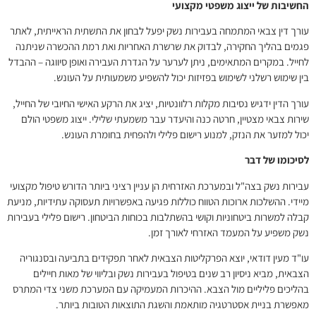
החשיבות של ייצוג משפטי מקצועי
עורך דין צבאי המתמחה בעבירות נשק יפעל לבחון את התשתית הראייתית, לאתר
פגמים בהליך החקירה, לבדוק את שרשרת האחריות ואת רמת ההכשרה שניתנה
לחייל. במקרים המתאימים, ניתן לערער על הגדרת העבירה ואופן סיווגה – ההבדל
בין שימוש רשלני לשימוש בפזיזות יכול להשפיע משמעותית על העונש.
עורך הדין ידגיש נסיבות מקלות רלוונטיות, יציג את הרקע האישי החיובי של החייל,
שירות צבאי מצטיין, חרטה כנה והיעדר עבר משמעתי שלילי. ייצוג משפטי הולם
יכול למזער את הנזק, למנוע רישום פלילי ולהפחית בחומרת העונש.
לסיכומו של דבר
עבירות נשק בצה"ל ובמערכת האזרחית הן עניין רציני ביותר הדורש טיפול מקצועי
מיידי. ההשלכות ארוכות הטווח כוללות פגיעה באפשרויות תעסוקה עתידיות, מניעת
קבלה למשרות ביטחוניות וקושי בהשתלבות בכוחות הביטחון. רישום פלילי בעבירות
נשק משפיע על המעמד האזרחי לאורך זמן.
עו"ד מעין דודאי, יוצא הפרקליטות הצבאית לאחר תפקידים בתביעה ובסנגוריה
הצבאית, מביא ניסיון רב שנים בטיפול בעבירות נשק ובליווי של מאות חיילים
בהליכים פליליים מול הצבא. ההיכרות המעמיקה עם המערכת משני צדי המתרס
מאפשרת בניית אסטרטגיה מותאמת והשגת התוצאות הטובות ביותר.