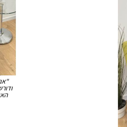
"אנו
ודורש
האי