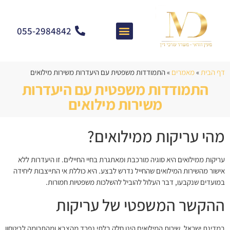
055-2984842
צרו קשר
מאמרים וחדשות
התמחות המשרד
שאלות ותשובות
דף הבית
»
מאמרים
»
התמודדות משפטית עם היעדרות משירות מילואים
התמודדות משפטית עם היעדרות
משירות מילואים
מהי עריקות ממילואים?
עריקות ממילואים היא סוגיה מורכבת ומאתגרת בחיי החיילים. זו היעדרות ללא
אישור מהשירות המילואים שהחייל נדרש לבצע. היא כוללת אי התייצבות ליחידה
במועדים שנקבעו, דבר העלול להוביל להשלכות משפטיות חמורות.
ההקשר המשפטי של עריקות
במדינת ישראל, שירות המילואים הינו חלק בלתי נפרד מהצבא ומהתרומה לביטחון