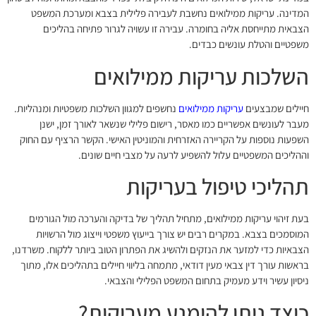
המדינה. עריקות ממילואים נחשבת לעבירה פלילית בצבא ומערכת המשפט
הצבאית מתייחסת אליה בחומרה. עבירה זו עשויה לגרור פתיחה בהליכים
משפטיים והטלת עונשים כבדים.
השלכות עריקות ממילואים
חיילים שמבצעים
עריקות ממילואים
נחשפים למגוון השלכות משפטיות ומנהליות.
מעבר לעונשים אפשריים כמו מאסר, רישום פלילי שנשאר לאורך זמן, ישנן
השפעות נוספות על הקריירה האזרחית והמוניטין האישי. הקשר הרציף עם החוק
וההליכים המשפטיים עלול להשפיע לרעה על מצבי חיים שונים.
תהליכי טיפול בעריקות
בעת זיהוי עריקות ממילואים, מתחיל תהליך של בדיקה והערכה מול הגורמים
המוסמכים בצבא. במקרים רבים יש צורך בייעוץ משפטי וייצוג מול הרשויות
הצבאיות כדי למזער את הנזקים ולהשיג את הפתרון הטוב ביותר ללקוח. משרדנו,
בראשות עורך דין צבאי מעין דודאי, מתמחה בליווי חיילים בתהליכים אלו, מתוך
ניסיון עשיר וידע מעמיק בתחום המשפט הפלילי והצבאי.
כיצד ניתן להימנע מעריקות?