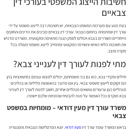
חשיבות הייצוג המשפטי בעורכי דין
צבאיים
בעת מגע עם מערכות המשפט הצבאיות, יש חשיבות רבה לייצוג משפטי על ידי
עורך דין שמתמחה בתחום הצבאי. עורכי דין צבאיים מבינים את הדינים והחוקים
הייחודיים השוררים בצבא ויכולים לספק הגנה מתאימה ומקצועית. משרדנו מדגיש
את חשיבות הליווי האישי והשירות המקצועי ומתחייב לייצוג משפטי מעולה בכל
מקרה ומצב.
מתי לפנות לעורך דין לענייני צבא?
חיילים ופקידי צבא, כמו גם בני משפחתם, יכולים למצוא עצמם בסיטואציות בהן
הם זקוקים לייעוץ משפטי צבאי. בין אם מדובר בהאשמות פליליות או בהליכים
מנהליים כגון ערעורים ונושאים מנהליים אחרים, חשוב לפנות לעורך דין לענייני
צבא מוקדם ככל האפשר על מנת להבטיח שהזכויות שלכם יישמרו.
משרד עורך דין מעין דודאי – מומחיות במשפט
צבאי
בראש המשרד עומד עורך דין
מעין דודאי
, יוצא הפרקליטות הצבאית והסנגוריה