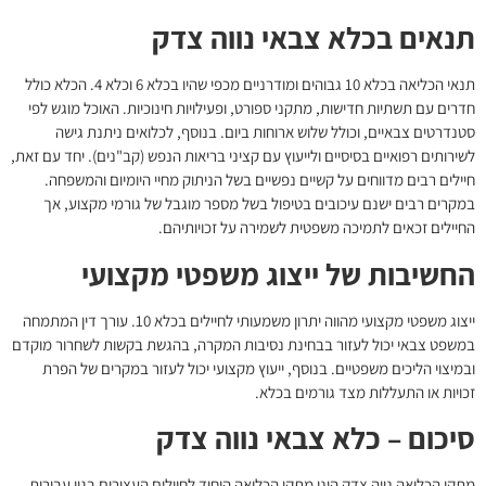
תנאים בכלא צבאי נווה צדק
תנאי הכליאה בכלא 10 גבוהים ומודרניים מכפי שהיו בכלא 6 וכלא 4. הכלא כולל
חדרים עם תשתיות חדישות, מתקני ספורט, ופעילויות חינוכיות. האוכל מוגש לפי
סטנדרטים צבאיים, וכולל שלוש ארוחות ביום. בנוסף, לכלואים ניתנת גישה
לשירותים רפואיים בסיסיים ולייעוץ עם קציני בריאות הנפש (קב"נים). יחד עם זאת,
חיילים רבים מדווחים על קשיים נפשיים בשל הניתוק מחיי היומיום והמשפחה.
במקרים רבים ישנם עיכובים בטיפול בשל מספר מוגבל של גורמי מקצוע, אך
החיילים זכאים לתמיכה משפטית לשמירה על זכויותיהם.
החשיבות של ייצוג משפטי מקצועי
ייצוג משפטי מקצועי מהווה יתרון משמעותי לחיילים בכלא 10. עורך דין המתמחה
במשפט צבאי יכול לעזור בבחינת נסיבות המקרה, בהגשת בקשות לשחרור מוקדם
ובמיצוי הליכים משפטיים. בנוסף, ייעוץ מקצועי יכול לעזור במקרים של הפרת
זכויות או התעללות מצד גורמים בכלא.
סיכום – כלא צבאי נווה צדק
מתקן הכליאה נווה צדק הינו מתקן הכליאה היחיד לחיילים העצורים בגין עבירות