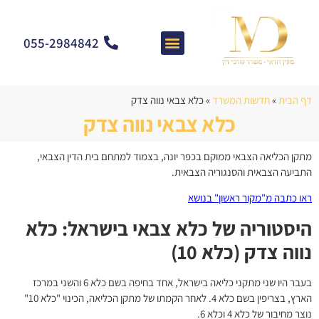
055-2984842
צרו קשר
מאמרים וחדשות
התמחות המשרד
שאלות ותשובות
דף הבית
»
חדשות המשרד
»
כלא צבאי נווה צדק
כלא צבאי נווה צדק
מתקן הכליאה הצבאי ממוקם בכפר יונה, בצמוד למתחם בית הדין הצבאי,
התביעה הצבאית והסנגוריה הצבאית.
ראו כתבה מ"מקור ראשון" בנושא
היסטוריה של כלא צבאי בישראל: כלא
נווה צדק (כלא 10)
בעבר היו שני מתקני כליאה בישראל, אחד בחיפה בשם כלא 6 והשני במרכז
הארץ, בצריפין בשם כלא 4. לאחר הקמתו של מתקן הכליאה, הכינוי "כלא 10"
נוצר מחיבור של כלא 4 וכלא 6.