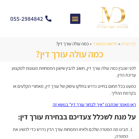
055-2984842
צרו קשר
מאמרים וחדשות
התמחות המשרד
שאלות ותשובות
דף הבית
»
חדשות המשרד
»
כמה עולה עורך דין?
כמה עולה עורך דין?
לפני שנבין כמה עולה עורך דין, חשוב להבין שישנן התמחויות מגוונות למקצוע
עריכת הדין.
כמעט בכל תחום בחיינו נדרש בחלקו עיסוק של עורך דין, מאחורי הקלעים או
בקדמת ההליך.
ראו מאמר שכתבנו "איך לבחור עורך דין" בנושא זה
על מנת לשכלל צעדיכם בבחירת עורך דין:
תבינו מה המטרה שלכם ולאיזו התמחות עורך הדין נדרש כדי להשיג את
המטרה;