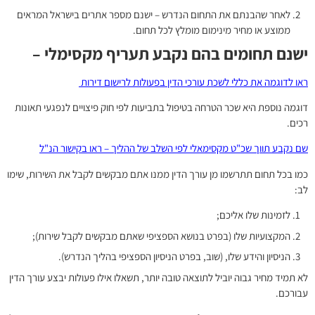
לאחר שהבנתם את התחום הנדרש – ישנם מספר אתרים בישראל המראים
ממוצע או מחיר מינימום מומלץ לכל תחום.
ישנם תחומים בהם נקבע תעריף מקסימלי –
ראו לדוגמה את כללי לשכת עורכי הדין בפעולות לרישום דירות
דוגמה נוספת היא שכר הטרחה בטיפול בתביעות לפי חוק פיצויים לנפגעי תאונות
רכים.
שם נקבע תווך שכ"ט מקסימאלי לפי השלב של ההליך – ראו בקישור הנ"ל
כמו בכל תחום תתרשמו מן עורך הדין ממנו אתם מבקשים לקבל את השירות, שימו
לב:
לזמינות שלו אליכם;
המקצועיות שלו (בפרט בנושא הספציפי שאתם מבקשים לקבל שירות);
הניסיון והידע שלו, (שוב, בפרט הניסיון הספציפי בהליך הנדרש).
לא תמיד מחיר גבוה יוביל לתוצאה טובה יותר, תשאלו אילו פעולות יבצע עורך הדין
עבורכם.