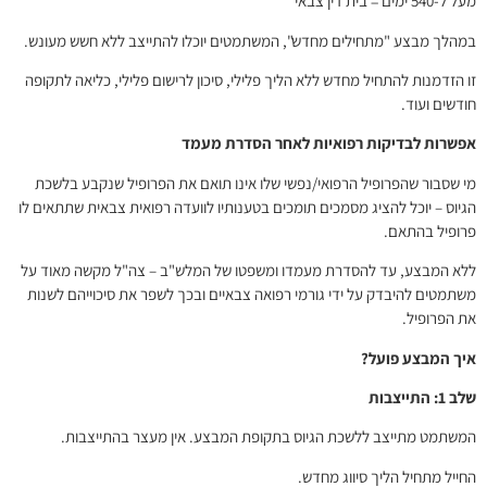
מעל ל-540 ימים = בית דין צבאי
במהלך מבצע "מתחילים מחדש", המשתמטים יוכלו להתייצב ללא חשש מעונש.
זו הזדמנות להתחיל מחדש ללא הליך פלילי, סיכון לרישום פלילי, כליאה לתקופה
חודשים ועוד.
אפשרות לבדיקות רפואיות לאחר הסדרת מעמד
מי שסבור שהפרופיל הרפואי/נפשי שלו אינו תואם את הפרופיל שנקבע בלשכת
הגיוס – יוכל להציג מסמכים תומכים בטענותיו לוועדה רפואית צבאית שתתאים לו
פרופיל בהתאם.
ללא המבצע, עד להסדרת מעמדו ומשפטו של המלש"ב – צה"ל מקשה מאוד על
משתמטים להיבדק על ידי גורמי רפואה צבאיים ובכך לשפר את סיכוייהם לשנות
את הפרופיל.
איך המבצע פועל?
שלב 1: התייצבות
המשתמט מתייצב ללשכת הגיוס בתקופת המבצע. אין מעצר בהתייצבות.
החייל מתחיל הליך סיווג מחדש.