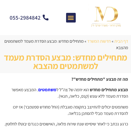
055-2984842
צרו קשר
מאמרים וחדשות
התמחות המשרד
שאלות ותשובות
דף הבית
»
חדשות המשרד
»
מתחילים מחדש: מבצע הסדרת מעמד למשתמטים
מהצבא
מתחילים מחדש: מבצע הסדרת מעמד
למשתמטים מהצבא
מה זה מבצע "מתחילים מחדש
"?
מבצע מתחילים מחדש
הוא יוזמה של צה"ל ל
משתמטים
. המבצע מאפשר
הסדרת מעמד ללא עונש (קנס, כליאה, תנאי).
משתמטים יכולים להתייצב בתקופה מוגבלת (החל מחודש ספטמבר) אז יזכו
להסדרת מעמד מבלי להסתכן בכליאה.
כרגע נכתב כי לאחר שיסיימו שנת שירות מלאה, האישומים כנגדם יבוטלו לחלוטין.