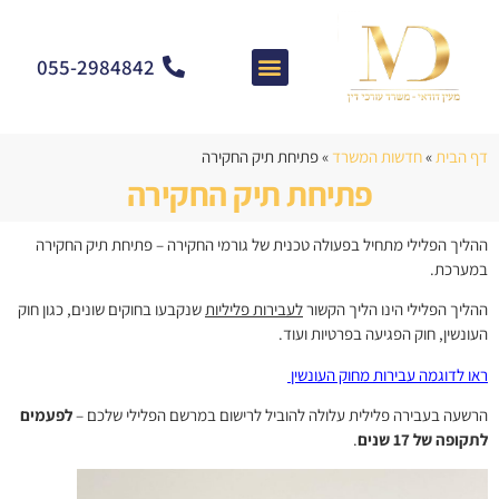
055-2984842
צרו קשר
מאמרים וחדשות
התמחות המשרד
שאלות ותשובות
דף הבית
»
חדשות המשרד
»
פתיחת תיק החקירה
פתיחת תיק החקירה
ההליך הפלילי מתחיל בפעולה טכנית של גורמי החקירה – פתיחת תיק החקירה
במערכת.
ההליך הפלילי הינו הליך הקשור
לעבירות פליליות
שנקבעו בחוקים שונים, כגון חוק
העונשין, חוק הפגיעה בפרטיות ועוד.
ראו לדוגמה עבירות מחוק העונשין
הרשעה בעבירה פלילית עלולה להוביל לרישום במרשם הפלילי שלכם –
לפעמים
לתקופה של 17 שנים
.