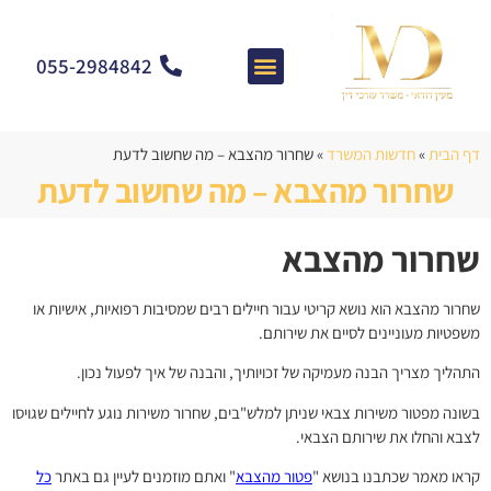
055-2984842
צרו קשר
מאמרים וחדשות
התמחות המשרד
שאלות ותשובות
דף הבית
»
חדשות המשרד
»
שחרור מהצבא – מה שחשוב לדעת
שחרור מהצבא – מה שחשוב לדעת
שחרור מהצבא
שחרור מהצבא הוא נושא קריטי עבור חיילים רבים שמסיבות רפואיות, אישיות או
משפטיות מעוניינים לסיים את שירותם.
התהליך מצריך הבנה מעמיקה של זכויותיך, והבנה של איך לפעול נכון.
בשונה מפטור משירות צבאי שניתן למלש"בים, שחרור משירות נוגע לחיילים שגויסו
לצבא והחלו את שירותם הצבאי.
קראו מאמר שכתבנו בנושא "
פטור מהצבא
" ואתם מוזמנים לעיין גם באתר
כל